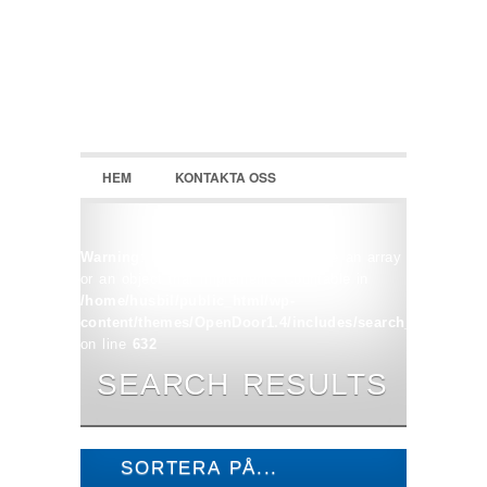
HEM
KONTAKTA OSS
Warning
: count(): Parameter must be an array
or an object that implements Countable in
/home/husbil/public_html/wp-
content/themes/OpenDoor1.4/includes/search_query.php
on line
632
SEARCH RESULTS
SORTERA PÅ...