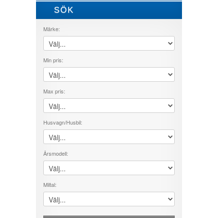
SÖK
VISA ALLA
MÄRKE
Märke:
HUSBIL/HUSVAGN
ÅRSMODELL
Min pris:
PRIS
Max pris:
Husvagn/Husbil:
Årsmodell:
Miltal: